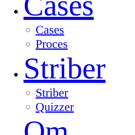
Cases
Cases
Proces
Striber
Striber
Quizzer
Om