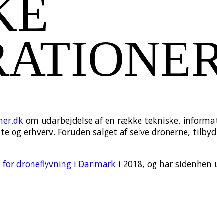
KE
RATIONE
ner.dk
om udarbejdelse af en række tekniske, informa
ate og erhverv. Foruden salget af selve dronerne, tilb
e for droneflyvning i Danmark
i 2018, og har sidenhen ud