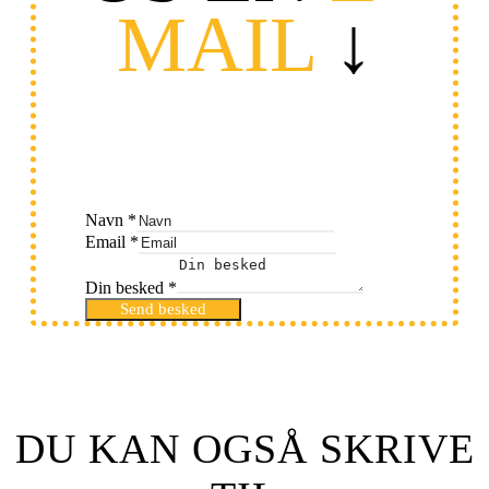
MAIL
↓
Navn
*
Email
*
Din besked
*
Send besked
DU KAN OGSÅ SKRIVE