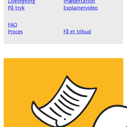
Livetegning
Præsentation
På tryk
Explainervideo
FAQ
Proces
Få et tilbud