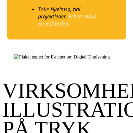
Toke Hjælmsø, tidl.
projektleder,
Erhvervshus
Hovedstaden
VIRKSOMHE
ILLUSTRATI
PÅ TRYK