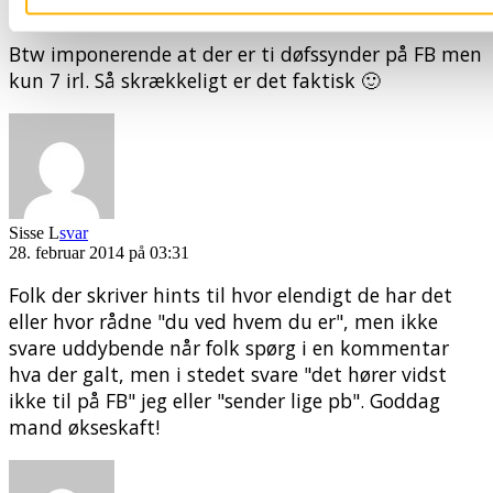
28. februar 2014 på 03:33
Btw imponerende at der er ti døfssynder på FB men
kun 7 irl. Så skrækkeligt er det faktisk 🙂
Sisse L
svar
28. februar 2014 på 03:31
Folk der skriver hints til hvor elendigt de har det
eller hvor rådne "du ved hvem du er", men ikke
svare uddybende når folk spørg i en kommentar
hva der galt, men i stedet svare "det hører vidst
ikke til på FB" jeg eller "sender lige pb". Goddag
mand økseskaft!