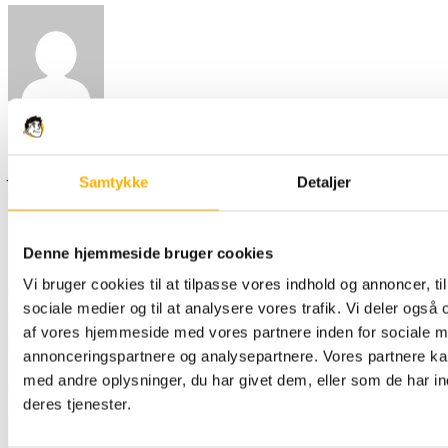
B-mennesket
svar
28. februar 2014 på 15:50
Jeg synes eddermanme det er irriterende, når et
Samtykke
Detaljer
eller andet tøse barn, sætter et eller andet
trutmunds billede op af sig selv og halvdelen af
Dansemark, så skriver "smukke" hvor er du smuk og
Denne hjemmeside bruger cookies
lækker" hvad enten kvindemmensket er grim som
Vi bruger cookies til at tilpasse vores indhold og annoncer, til 
en østers eller bare ganske almindelig sød, Det er
sociale medier og til at analysere vores trafik. Vi deler også
da skide falsk og der altså langt imellem virkelig
af vores hjemmeside med vores partnere inden for sociale m
smukke mennesker, især når de laver trutmund.
annonceringspartnere og analysepartnere. Vores partnere k
Folk kan sgu da bare skrive, dejligt billede af dig
med andre oplysninger, du har givet dem, eller som de har in
eller pæn bluse eller noget…
deres tjenester.