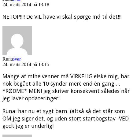
24. marts 2014 på 13:18
NETOP!!!! De VIL have vi skal spørge ind til det!!!
Runa
svar
24. marts 2014 på 13:15
Mange af mine venner må VIRKELIG elske mig, har
nok begået alle 10 synder mere end én gang….
*RØDME* MEN! jeg skriver konsekvent således når
jeg laver opdateringer:
Runa: har nu et sygt barn. (altså så det står som
OM jeg siger det, og uden stort startbogstav -VED
godt jeg er underlig!