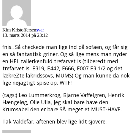
Kim Kristoffersen
svar
13. marts 2014 på 23:12
fnis.. Så checkede man lige ind på sofaen, og får sig
en så fantastisk griner. Og så lige mens man nyder
en HEL tallerkenfuld trefarvet is (tilberedt med
trefarvet is, E319, E442, E666, E007 E3 1/2 og det
lækreZte lakridssovs, MUMS) Og man kunne da nok
lige nøjagtigt spise op, WTF!
(tags:) Leo Lummerkrog, Bjarne Vaffelgren, Henrik
Hængeløg, Olie Ulla, Jeg skal bare have den
Krumsabel den er bare SÅ meget et MUST-HAVE.
Tak Valdefar, aftenen blev lige lidt sjovere.