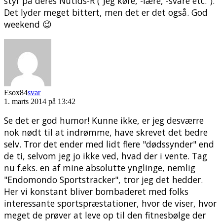
styr på deres Nutids-R ("Jeg køre, -lære, -svare etc.").
Det lyder meget bittert, men det er det også. God
weekend 😉
Esox84
svar
1. marts 2014 på 13:42
Se det er god humor! Kunne ikke, er jeg desværre
nok nødt til at indrømme, have skrevet det bedre
selv. Tror det ender med lidt flere "dødssynder" end
de ti, selvom jeg jo ikke ved, hvad der i vente. Tag
nu f.eks. en af mine absolutte ynglinge, nemlig
"Endomondo Sportstracker", tror jeg det hedder.
Her vi konstant bliver bombaderet med folks
interessante sportspræstationer, hvor de viser, hvor
meget de prøver at leve op til den fitnesbølge der